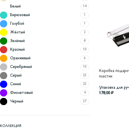
Белый
14
Бирюзовый
1
Голубой
1
Жёлтый
2
Зелёный
8
Красный
10
Оранжевый
6
Серебряный
10
Коробка подароч
Серый
25
пластик
Синий
25
Упаковка для ру
Фиолетовый
4
178,00
₽
Чёрный
27
КОЛЛЕКЦИЯ