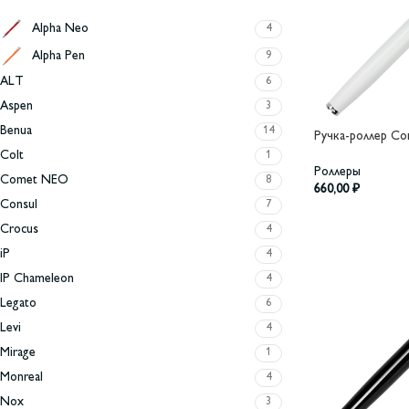
Alpha Neo
4
Alpha Pen
9
ALT
6
Aspen
3
Benua
14
Ручка-роллер Сон
Colt
1
Роллеры
Comet NEO
8
660,00
₽
Consul
7
Crocus
4
iP
4
IP Chameleon
4
Legato
6
Levi
4
Mirage
1
Monreal
4
Nox
3