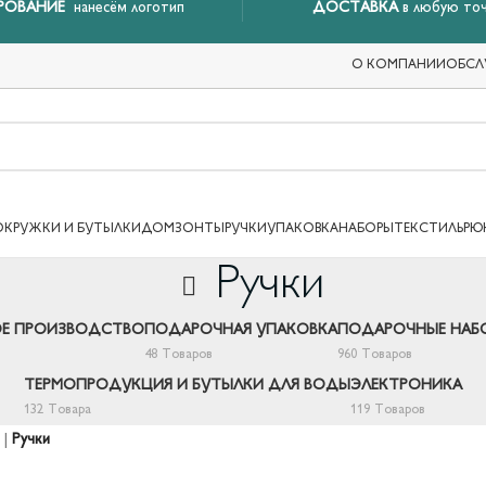
РОВАНИЕ
нанесём логотип
ДОСТАВКА
в любую точ
О КОМПАНИИ
ОБСЛ
ОКРУЖКИ И БУТЫЛКИ
ДОМ
ЗОНТЫ
РУЧКИ
УПАКОВКА
НАБОРЫ
ТЕКСТИЛЬ
РЮ
Ручки
Е ПРОИЗВОДСТВО
ПОДАРОЧНАЯ УПАКОВКА
ПОДАРОЧНЫЕ НАБ
48 Товаров
960 Товаров
ТЕРМОПРОДУКЦИЯ И БУТЫЛКИ ДЛЯ ВОДЫ
ЭЛЕКТРОНИКА
132 Товара
119 Товаров
|
Ручки