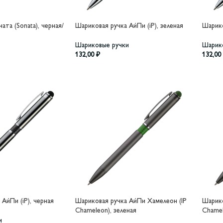
ата (Sonata), черная/
Шариковая ручка АйПи (iP), зеленая
Шарико
Шариковые ручки
Шарик
132,00
₽
132,00
АйПи (iP), черная
Шариковая ручка АйПи Хамелеон (IP
Шарико
Chameleon), зеленая
Chamel
и