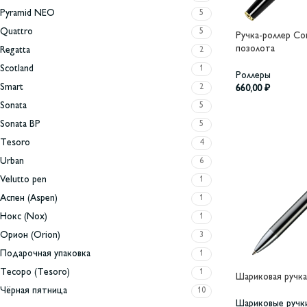
Pyramid NEO
5
Quattro
5
Ручка-роллер Сон
позолота
Regatta
2
Scotland
1
Роллеры
Smart
2
660,00
₽
Sonata
5
Sonata BP
5
Tesoro
4
Urban
6
Velutto pen
1
Аспен (Aspen)
1
Нокс (Nox)
1
Орион (Orion)
3
Подарочная упаковка
1
Тесоро (Tesoro)
1
Шариковая ручка 
Чёрная пятница
10
Шариковые ручк