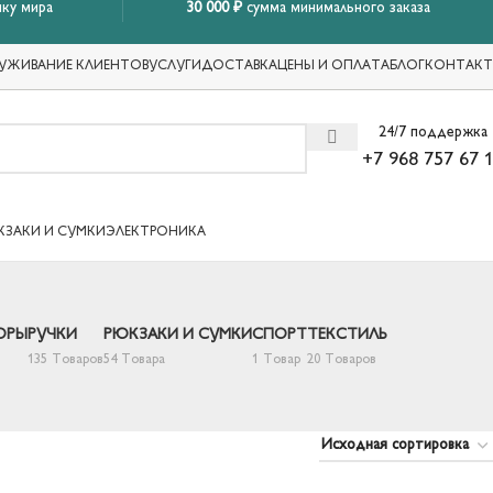
ку мира
30 000 ₽
сумма минимального заказа
УЖИВАНИЕ КЛИЕНТОВ
УСЛУГИ
ДОСТАВКА
ЦЕНЫ И ОПЛАТА
БЛОГ
КОНТАК
24/7 поддержка
+7 968 757 67 
КЗАКИ И СУМКИ
ЭЛЕКТРОНИКА
ОРЫ
РУЧКИ
РЮКЗАКИ И СУМКИ
СПОРТ
ТЕКСТИЛЬ
135 Товаров
54 Товара
1 Товар
20 Товаров