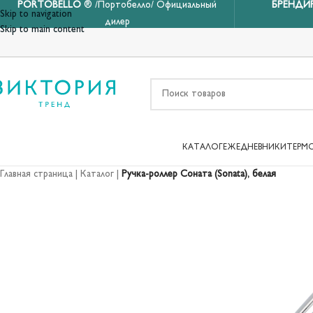
PORTOBELLO
® /Портобелло/ Официальный
БРЕНДИ
Skip to navigation
дилер
Skip to main content
КАТАЛОГ
ЕЖЕДНЕВНИКИ
ТЕРМ
Главная страница
|
Каталог
|
Ручка-роллер Соната (Sonata), белая