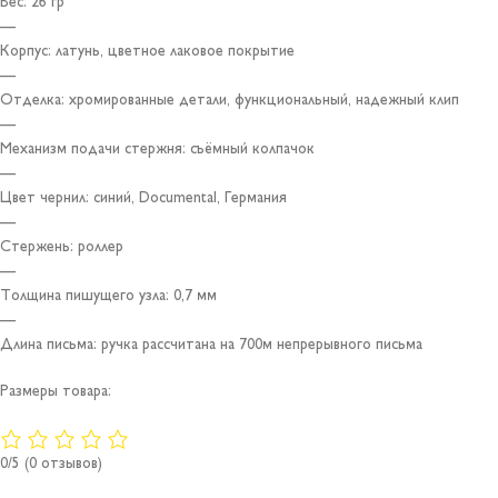
Вес: 26 гр
—
Корпус: латунь, цветное лаковое покрытие
—
Отделка: хромированные детали, функциональный, надежный клип
—
Механизм подачи стержня: съёмный колпачок
—
Цвет чернил: синий, Documental, Германия
—
Стержень: роллер
—
Толщина пишущего узла: 0,7 мм
—
Длина письма: ручка рассчитана на 700м непрерывного письма
Размеры товара:
0/5
(0 отзывов)