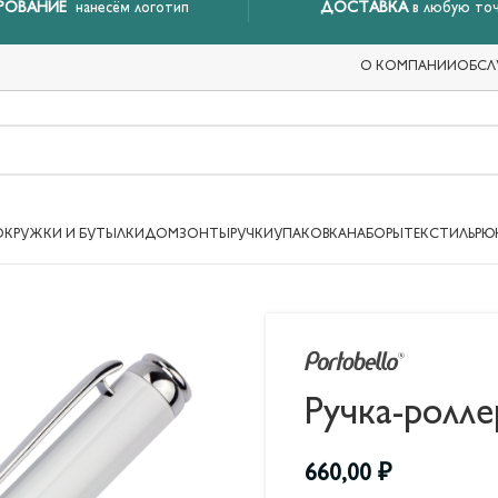
РОВАНИЕ
нанесём логотип
ДОСТАВКА
в любую точ
О КОМПАНИИ
ОБСЛ
ОКРУЖКИ И БУТЫЛКИ
ДОМ
ЗОНТЫ
РУЧКИ
УПАКОВКА
НАБОРЫ
ТЕКСТИЛЬ
РЮ
Ручка-ролле
660,00
₽