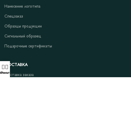
Нанесение логотипа
Спецзаказ
Образцы продукции
Сигнальный образец
Подарочные сертификаты
ДОСТАВКА
аталог
Фильтры
Доставка заказа
Претензии
Возврат и обмен
ПОДДЕРЖКА
Обслуживание клиентов