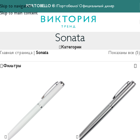
Skip to navigation
PORTOBELLO
® /Портобелло/ Официальный дилер
Skip to main content
Sonata
Категории
Главная страница
|
Sonata
Показаны все (5)
Фильтры