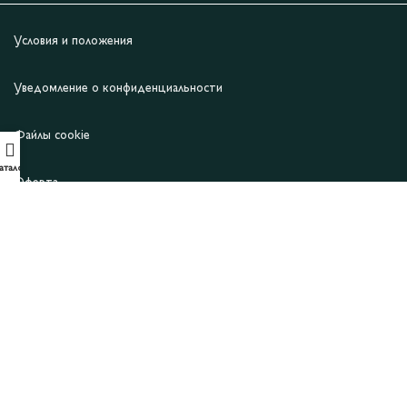
Условия и положения
Уведомление о конфиденциальности
Файлы cookie
аталог
Оферта
ИСКУССТВО
ВДОХНОВЛЯТЬ
© 2006-2026 Компания «Виктория»