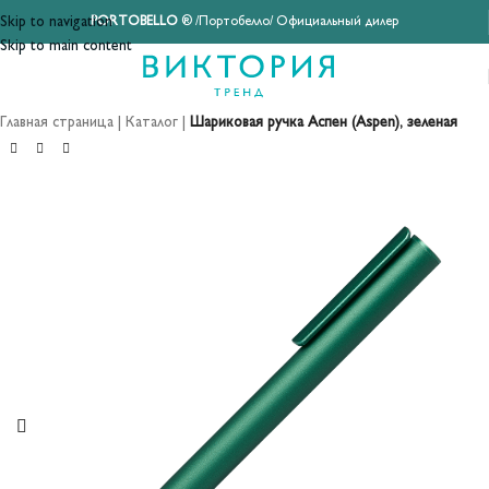
Skip to navigation
PORTOBELLO
® /Портобелло/ Официальный дилер
Skip to main content
Главная страница
|
Каталог
|
Шариковая ручка Аспен (Aspen), зеленая