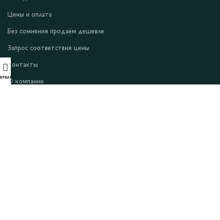
Цены и оплата
Без сомнения продаём дешевле
Запрос соответствия цены
Контакты
аталог
О компании
Условия и положения
Уведомление о конфиденциальности
Файлы cookie
Оферта