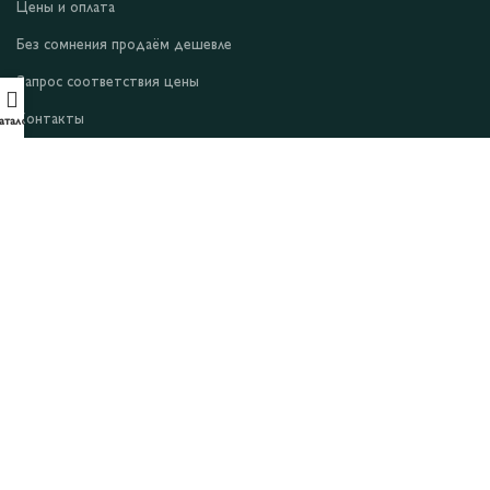
Цены и оплата
Без сомнения продаём дешевле
Запрос соответствия цены
Контакты
аталог
О компании
Условия и положения
Уведомление о конфиденциальности
Файлы cookie
Оферта