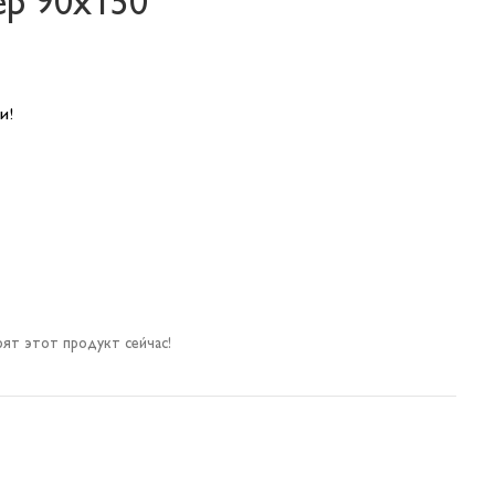
ер 90х150
и!
ят этот продукт сейчас!