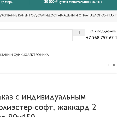
ку мира
30 000 ₽
сумма минимального заказа
УЖИВАНИЕ КЛИЕНТОВ
УСЛУГИ
ДОСТАВКА
ЦЕНЫ И ОПЛАТА
БЛОГ
КОНТАК
24/7 поддержка
+7 968 757 67 
КЗАКИ И СУМКИ
ЭЛЕКТРОНИКА
аказ с индивидуальным
олиэстер-софт, жаккард 2