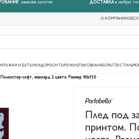
РОВАНИЕ
нанесём логотип
ДОСТАВКА
в любую точ
О КОМПАНИИ
ОБСЛ
ОКРУЖКИ И БУТЫЛКИ
ДОМ
ЗОНТЫ
РУЧКИ
УПАКОВКА
НАБОРЫ
ТЕКСТИЛЬ
РЮ
 Полиэстер-софт, жаккард 2 цвета. Размер 90х150
Плед под з
принтом. П