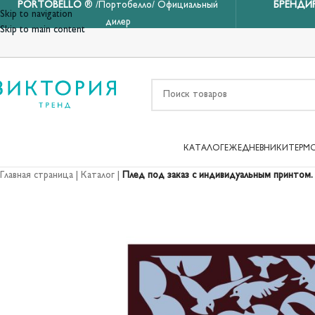
PORTOBELLO
® /Портобелло/ Официальный
БРЕНДИ
Skip to navigation
дилер
Skip to main content
КАТАЛОГ
ЕЖЕДНЕВНИКИ
ТЕРМ
Главная страница
|
Каталог
|
Плед под заказ с индивидуальным принтом.