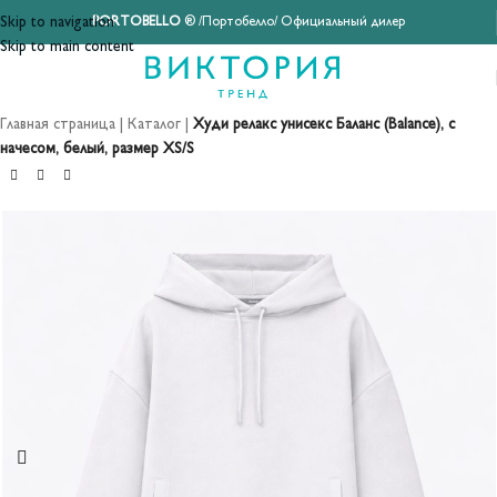
Skip to navigation
PORTOBELLO
® /Портобелло/ Официальный дилер
Skip to main content
Главная страница
|
Каталог
|
Худи релакс унисекс Баланс (Balance), с
начесом, белый, размер XS/S