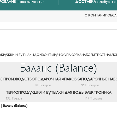
РОВАНИЕ
нанесём логотип
ДОСТАВКА
в любую точ
О КОМПАНИИ
ОБСЛ
ОКРУЖКИ И БУТЫЛКИ
ДОМ
ЗОНТЫ
РУЧКИ
УПАКОВКА
НАБОРЫ
ТЕКСТИЛЬ
РЮ
Баланс (Balance)
Е ПРОИЗВОДСТВО
ПОДАРОЧНАЯ УПАКОВКА
ПОДАРОЧНЫЕ НАБ
48 Товаров
960 Товаров
ТЕРМОПРОДУКЦИЯ И БУТЫЛКИ ДЛЯ ВОДЫ
ЭЛЕКТРОНИКА
132 Товара
119 Товаров
|
Баланс (Balance)