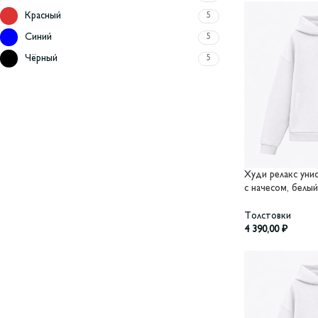
Красный
5
Синий
5
Чёрный
5
Худи релакс унисе
с начесом, белый
Толстовки
4 390,00
₽