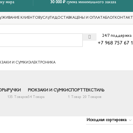
ку мира
30 000 ₽
сумма минимального заказа
УЖИВАНИЕ КЛИЕНТОВ
УСЛУГИ
ДОСТАВКА
ЦЕНЫ И ОПЛАТА
БЛОГ
КОНТАК
24/7 поддержка
+7 968 757 67 
КЗАКИ И СУМКИ
ЭЛЕКТРОНИКА
ОРЫ
РУЧКИ
РЮКЗАКИ И СУМКИ
СПОРТ
ТЕКСТИЛЬ
135 Товаров
54 Товара
1 Товар
20 Товаров