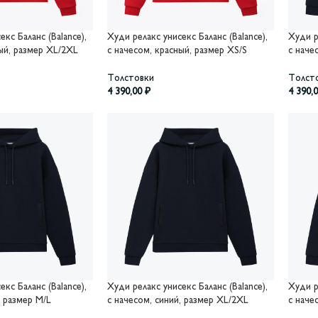
кс Баланс (Balance),
Худи релакс унисекс Баланс (Balance),
Худи р
ый, размер XL/2XL
с начесом, красный, размер XS/S
с наче
Толстовки
Толст
4 390,00
₽
4 390,
кс Баланс (Balance),
Худи релакс унисекс Баланс (Balance),
Худи р
, размер M/L
с начесом, синий, размер XL/2XL
с наче