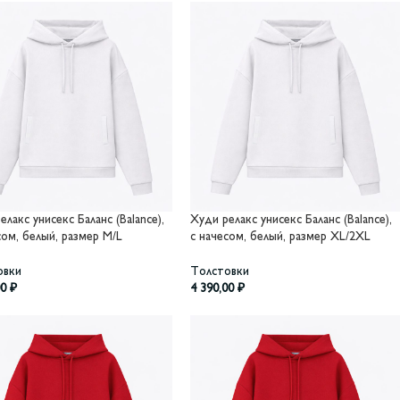
елакс унисекс Баланс (Balance),
Худи релакс унисекс Баланс (Balance),
сом, белый, размер M/L
с начесом, белый, размер XL/2XL
овки
Толстовки
00
₽
4 390,00
₽