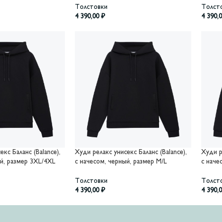
Толстовки
Толст
4 390,00
₽
4 390,
кс Баланс (Balance),
Худи релакс унисекс Баланс (Balance),
Худи р
ый, размер 3XL/4XL
с начесом, черный, размер M/L
с наче
Толстовки
Толст
4 390,00
₽
4 390,