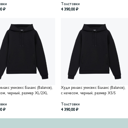
овки
Толстовки
00
₽
4 390,00
₽
елакс унисекс Баланс (Balance),
Худи релакс унисекс Баланс (Balance),
сом, черный, размер XL/2XL
с начесом, черный, размер XS/S
овки
Толстовки
00
₽
4 390,00
₽