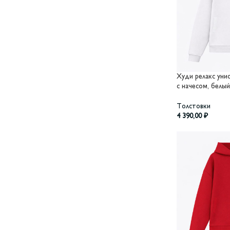
Худи релакс унисе
с начесом, белый
Толстовки
4 390,00
₽