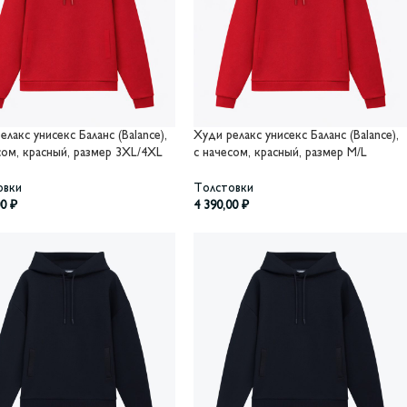
елакс унисекс Баланс (Balance),
Худи релакс унисекс Баланс (Balance),
сом, красный, размер 3XL/4XL
с начесом, красный, размер M/L
овки
Толстовки
00
₽
4 390,00
₽