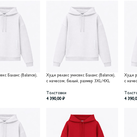
кс Баланс (Balance),
Худи релакс унисекс Баланс (Balance),
Худи р
с начесом, белый, размер 3XL/4XL
с наче
Толстовки
Толст
4 390,00
₽
4 390,