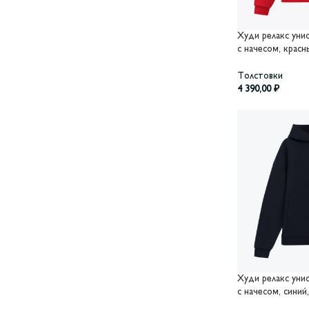
Худи релакс унисе
с начесом, красн
Толстовки
4 390,00
₽
Худи релакс унисе
с начесом, синий