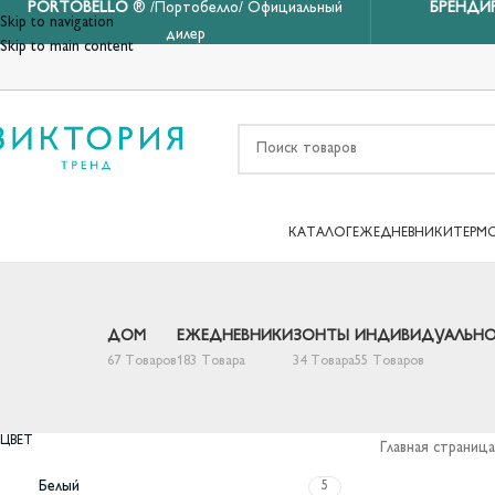
PORTOBELLO
® /Портобелло/ Официальный
БРЕНДИ
Skip to navigation
дилер
Skip to main content
КАТАЛОГ
ЕЖЕДНЕВНИКИ
ТЕРМ
ДОМ
ЕЖЕДНЕВНИКИ
ЗОНТЫ
ИНДИВИДУАЛЬНО
67 Товаров
183 Товара
34 Товара
55 Товаров
ЦВЕТ
Главная страница
Белый
5