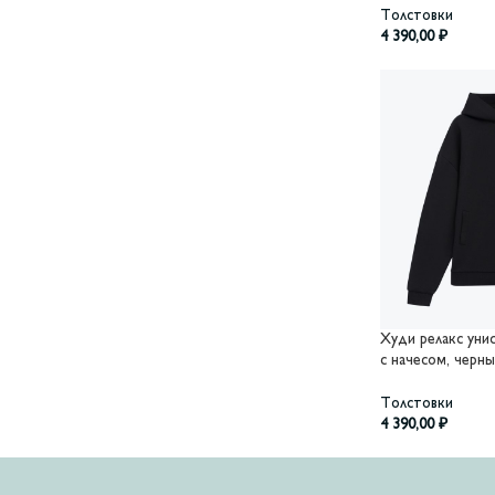
Толстовки
4 390,00
₽
Худи релакс унисе
с начесом, черн
Толстовки
4 390,00
₽