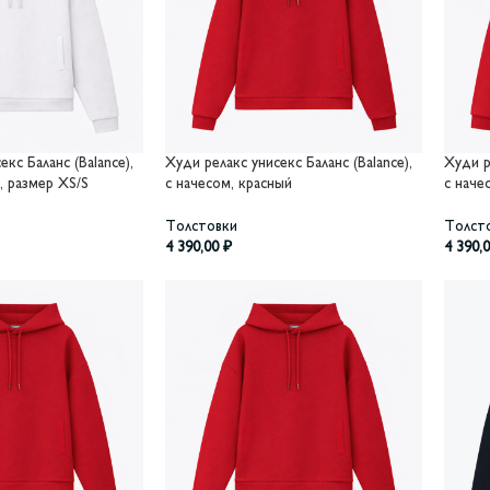
кс Баланс (Balance),
Худи релакс унисекс Баланс (Balance),
Худи р
, размер XS/S
с начесом, красный
с наче
Толстовки
Толст
4 390,00
₽
4 390,