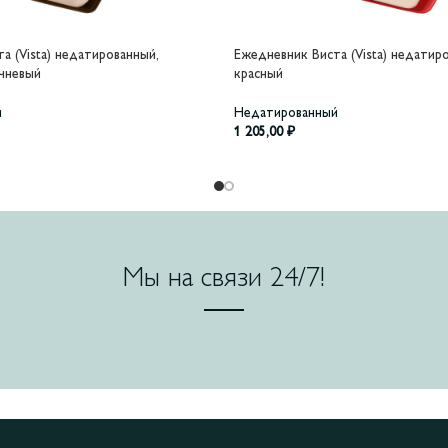
а (Vista) недатированный,
Ежедневник Виста (Vista) недатир
чневый
красный
й
Недатированный
1 205,00
₽
Мы на связи 24/7!