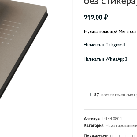
без стикера
919,00
₽
Нужна помощь? Мы в сет
Написать в Telegram
Написать в WhatsApp
57
посетителей смотр
Артикул:
14144.080.1
Категория:
Недатированны
Поделиться: