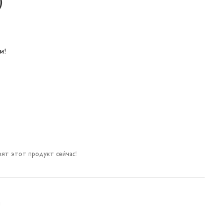
)
и!
ят этот продукт сейчас!
й