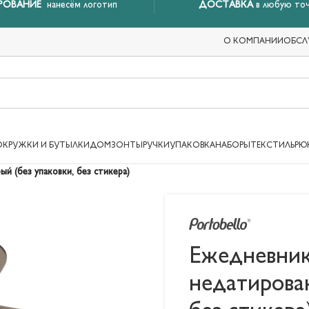
РОВАНИЕ
нанесём логотип
ДОСТАВКА
в любую точ
О КОМПАНИИ
ОБСЛ
ОКРУЖКИ И БУТЫЛКИ
ДОМ
ЗОНТЫ
РУЧКИ
УПАКОВКА
НАБОРЫ
ТЕКСТИЛЬ
РЮ
ый (без упаковки, без стикера)
Ежедневник 
недатирован