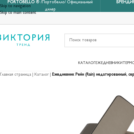
PORTOBELLO
® /Портобелло/ Официальный
БРЕНДИ
Skip to navigation
дилер
Skip to main content
КАТАЛОГ
ЕЖЕДНЕВНИКИ
ТЕРМ
Главная страница
|
Каталог
|
Ежедневник Рейн (Rain) недатированный, сер