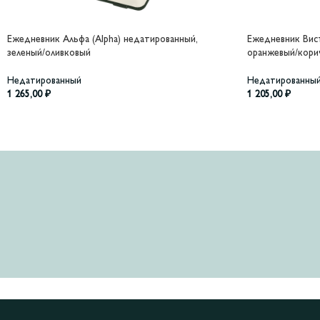
Ежедневник Альфа (Alpha) недатированный,
Ежедневник Вист
зеленый/оливковый
оранжевый/кори
Недатированный
Недатированны
1 265,00
₽
1 205,00
₽