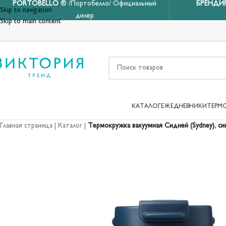
PORTOBELLO
® /Портобелло/ Официальный
БРЕНДИ
Skip to navigation
дилер
Skip to main content
КАТАЛОГ
ЕЖЕДНЕВНИКИ
ТЕРМ
Главная страница
|
Каталог
|
Термокружка вакуумная Сидней (Sydney), си