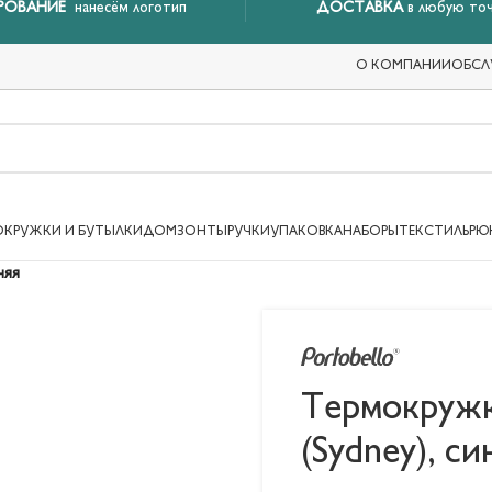
РОВАНИЕ
нанесём логотип
ДОСТАВКА
в любую точ
О КОМПАНИИ
ОБСЛ
ОКРУЖКИ И БУТЫЛКИ
ДОМ
ЗОНТЫ
РУЧКИ
УПАКОВКА
НАБОРЫ
ТЕКСТИЛЬ
РЮ
няя
Термокружк
(Sydney), си