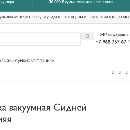
ку мира
30 000 ₽
сумма минимального заказа
УЖИВАНИЕ КЛИЕНТОВ
УСЛУГИ
ДОСТАВКА
ЦЕНЫ И ОПЛАТА
БЛОГ
КОНТАК
24/7 поддержка
+7 968 757 67 
КЗАКИ И СУМКИ
ЭЛЕКТРОНИКА
а вакуумная Сидней
няя