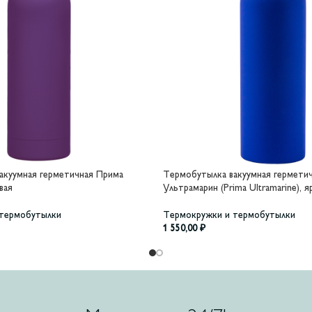
акуумная герметичная Прима
Термобутылка вакуумная гермети
вая
Ультрамарин (Prima Ultramarine), 
 термобутылки
Термокружки и термобутылки
1 550,00
₽