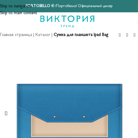
Skip to navigation
PORTOBELLO
® /Портобелло/ Официальный дилер
Skip to main content
Главная страница
|
Каталог
|
Сумка для планшета Ipad Bag