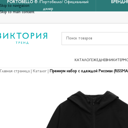
PORTOBELLO
® /Портобелло/ Официальный
БРЕНДИ
Skip to navigation
дилер
Skip to main content
КАТАЛОГ
ЕЖЕДНЕВНИКИ
ТЕРМ
Главная страница
|
Каталог
|
Премиум набор с одеждой Риссман (RISSMAN)