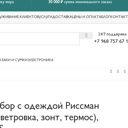
ку мира
30 000 ₽
сумма минимального заказа
УЖИВАНИЕ КЛИЕНТОВ
УСЛУГИ
ДОСТАВКА
ЦЕНЫ И ОПЛАТА
БЛОГ
КОНТАК
24/7 поддержка
+7 968 757 67 
КЗАКИ И СУМКИ
ЭЛЕКТРОНИКА
бор с одеждой Риссман
ветровка, зонт, термос),