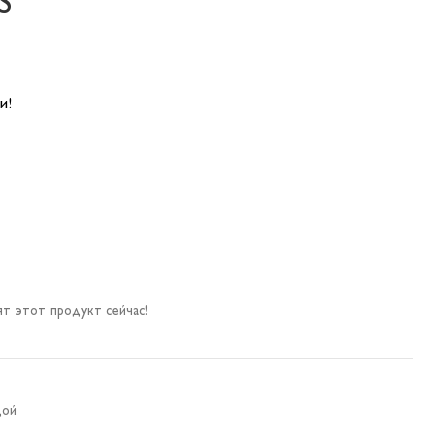
S
и!
т этот продукт сейчас!
дой