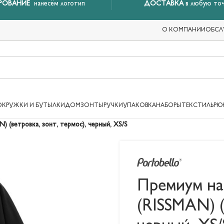
РОВАНИЕ
нанесём логотип
ДОСТАВКА
в любую точ
О КОМПАНИИ
ОБСЛ
ОКРУЖКИ И БУТЫЛКИ
ДОМ
ЗОНТЫ
РУЧКИ
УПАКОВКА
НАБОРЫ
ТЕКСТИЛЬ
РЮ
 (ветровка, зонт, термос), черный, XS/S
Премиум на
(RISSMAN) (