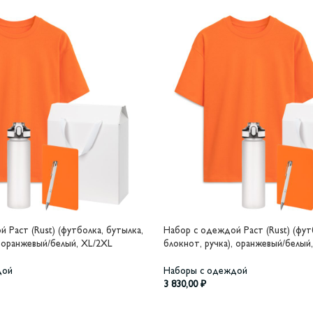
 Раст (Rust) (футболка, бутылка,
Набор с одеждой Раст (Rust) (фут
, оранжевый/белый, XL/2XL
блокнот, ручка), оранжевый/белый,
дой
Наборы с одеждой
3 830,00
₽