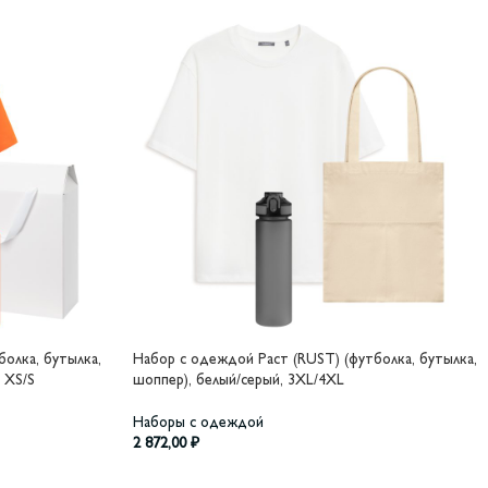
болка, бутылка,
Набор с одеждой Раст (RUST) (футболка, бутылка,
 XS/S
шоппер), белый/серый, 3XL/4XL
Наборы с одеждой
2 872,00
₽