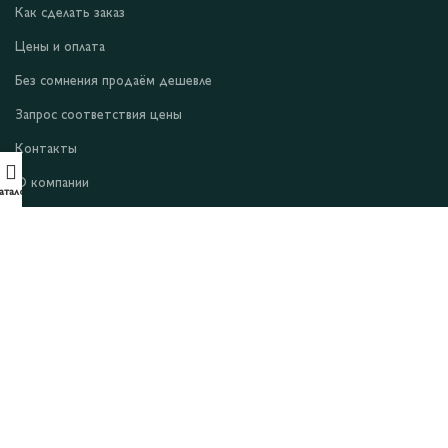
Как сделать заказ
Цены и оплата
Без сомнения продаём дешевле
Запрос соответствия цены
Контакты
О компании
аталог
Условия и положения
Уведомление о конфиденциальности
Файлы cookie
Оферта