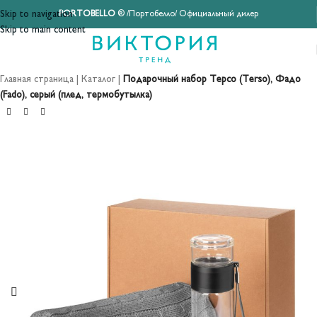
Skip to navigation
PORTOBELLO
® /Портобелло/ Официальный дилер
Skip to main content
Главная страница
|
Каталог
|
Подарочный набор Терсо (Terso), Фадо
(Fado), серый (плед, термобутылка)