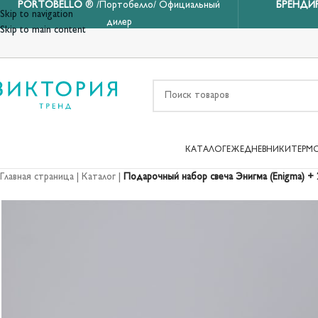
PORTOBELLO
® /Портобелло/ Официальный
БРЕНДИ
Skip to navigation
дилер
Skip to main content
КАТАЛОГ
ЕЖЕДНЕВНИКИ
ТЕРМ
Главная страница
|
Каталог
|
Подарочный набор свеча Энигма (Enigma) + 