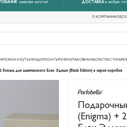
РОВАНИЕ
нанесём логотип
ДОСТАВКА
в любую точ
О КОМПАНИИ
ОБСЛ
ОКРУЖКИ И БУТЫЛКИ
ДОМ
ЗОНТЫ
РУЧКИ
УПАКОВКА
НАБОРЫ
ТЕКСТИЛЬ
РЮ
2 бокала для шампанского Блэк Эдишн (Black Edition) в серой коробке
Подарочный
(Enigma) + 