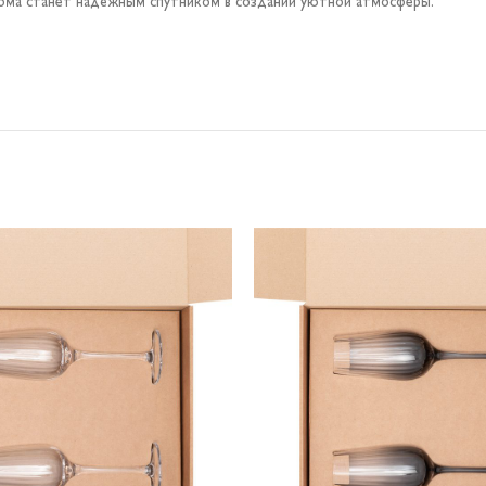
дома станет надёжным спутником в создании уютной атмосферы.