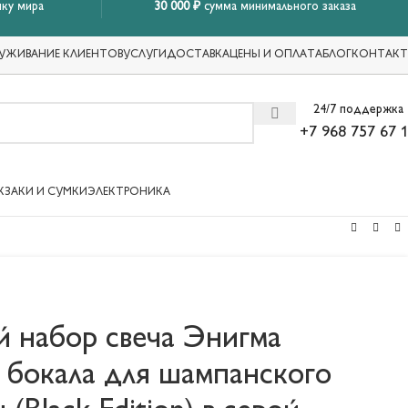
ку мира
30 000 ₽
сумма минимального заказа
УЖИВАНИЕ КЛИЕНТОВ
УСЛУГИ
ДОСТАВКА
ЦЕНЫ И ОПЛАТА
БЛОГ
КОНТАК
24/7 поддержка
+7 968 757 67 
КЗАКИ И СУМКИ
ЭЛЕКТРОНИКА
 набор свеча Энигма
2 бокала для шампанского