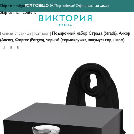
Skip to navigation
PORTOBELLO
® /Портобелло/ Официальный дилер
Skip to main content
Главная страница
|
Каталог
|
Подарочный набор Страда (Strada), Анкор
(Ancor), Форгес (Forges), черный (термокружка, аккумулятор, шарф)