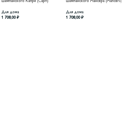
шампанского Капри (Capri)
шампанского Мансера (Mancera)
Для дома
Для дома
1 708,00
₽
1 708,00
₽