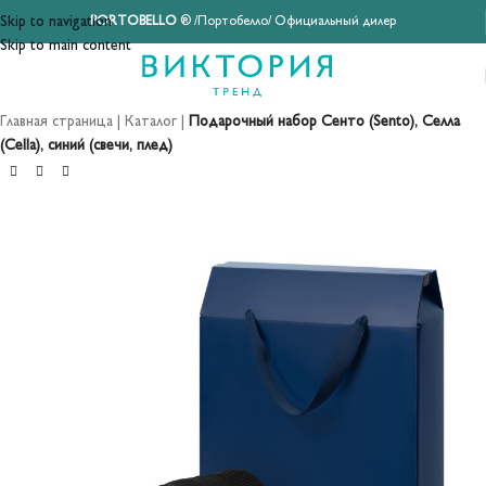
Skip to navigation
PORTOBELLO
® /Портобелло/ Официальный дилер
Skip to main content
Главная страница
|
Каталог
|
Подарочный набор Сенто (Sento), Селла
(Cella), синий (свечи, плед)