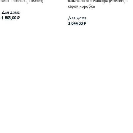
вина Тоскана (Toscana)
шампанского Мансера (Mancera) в
серой коробке
Для дома
1 805,00
₽
Для дома
3 044,00
₽