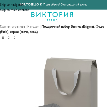
Skip to navigation
PORTOBELLO
® /Портобелло/ Официальный дилер
Skip to main content
Главная страница
|
Каталог
|
Подарочный набор Энигма (Enigma). Фадо
(Fado), серый (свеча, плед)