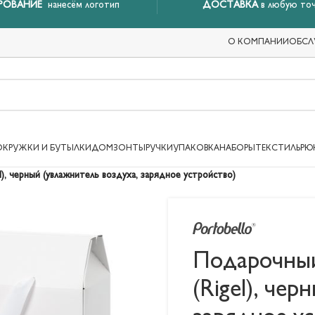
РОВАНИЕ
нанесём логотип
ДОСТАВКА
в любую точ
О КОМПАНИИ
ОБСЛ
ОКРУЖКИ И БУТЫЛКИ
ДОМ
ЗОНТЫ
РУЧКИ
УПАКОВКА
НАБОРЫ
ТЕКСТИЛЬ
РЮ
el), черный (увлажнитель воздуха, зарядное устройство)
Подарочный 
(Rigel), че