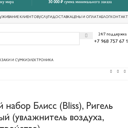
ку мира
30 000 ₽
сумма минимального заказа
УЖИВАНИЕ КЛИЕНТОВ
УСЛУГИ
ДОСТАВКА
ЦЕНЫ И ОПЛАТА
БЛОГ
КОНТАК
24/7 поддержка
+7 968 757 67 
КЗАКИ И СУМКИ
ЭЛЕКТРОНИКА
набор Блисс (Bliss), Ригель
рный (увлажнитель воздуха,