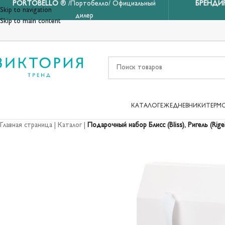
PORTOBELLO
® /Портобелло/ Официальный
БРЕНДИ
Skip to navigation
дилер
Skip to main content
КАТАЛОГ
ЕЖЕДНЕВНИКИ
ТЕРМ
Главная страница
|
Каталог
|
Подарочный набор Блисс (Bliss), Ригель (Rig