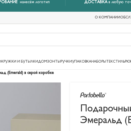
РОВАНИЕ
нанесём логотип
ДОСТАВКА
в любую точ
О КОМПАНИИ
ОБСЛ
ОКРУЖКИ И БУТЫЛКИ
ДОМ
ЗОНТЫ
РУЧКИ
УПАКОВКА
НАБОРЫ
ТЕКСТИЛЬ
РЮ
ьд (Emerald) в серой коробке
Подарочный
Эмеральд (E