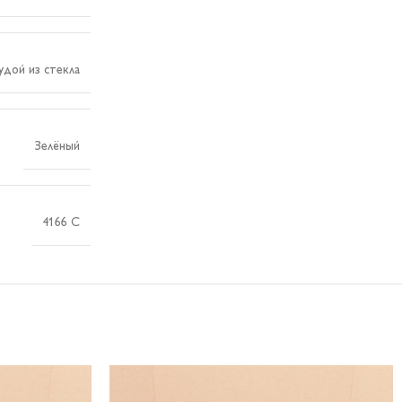
удой из стекла
Зелёный
4166 C