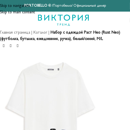
Skip to navigation
PORTOBELLO
® /Портобелло/ Официальный дилер
Skip to main content
Главная страница
|
Каталог
|
Набор с одеждой Раст Нео (Rust Neo)
(футболка, бутылка, ежедневник, ручка), белый/синий, M/L