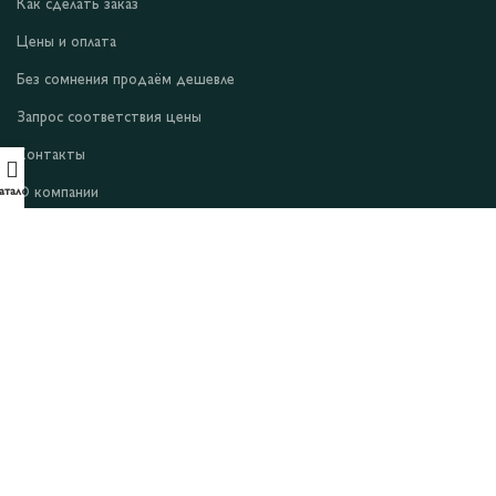
Как сделать заказ
Цены и оплата
Без сомнения продаём дешевле
Запрос соответствия цены
Контакты
О компании
аталог
Условия и положения
Уведомление о конфиденциальности
Файлы cookie
Оферта