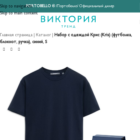
Skip to navigation
PORTOBELLO
® /Портобелло/ Официальный дилер
Skip to main content
Главная страница
|
Каталог
|
Набор с одеждой Крис (Kris) (футболка,
блокнот, ручка), синий, S