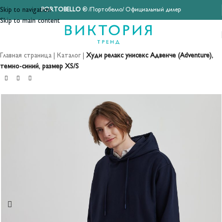
Skip to navigation
PORTOBELLO
® /Портобелло/ Официальный дилер
Skip to main content
Главная страница
|
Каталог
|
Худи релакс унисекс Адвенче (Adventure),
темно-синий, размер XS/S