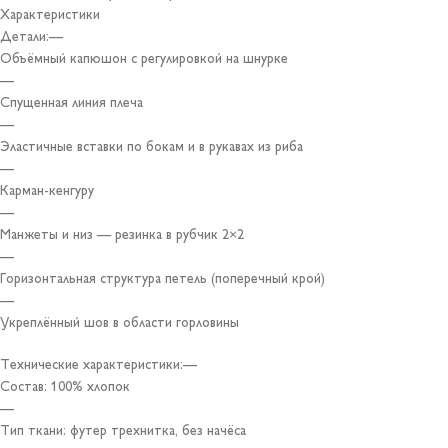
Характеристики
Детали:—
Объёмный капюшон с регулировкой на шнурке
—
Спущенная линия плеча
—
Эластичные вставки по бокам и в рукавах из риба
—
Карман-кенгуру
—
Манжеты и низ — резинка в рубчик 2×2
—
Горизонтальная структура петель (поперечный крой)
—
Укреплённый шов в области горловины
Технические характеристики:—
Состав: 100% хлопок
—
Тип ткани: футер трехнитка, без начёса