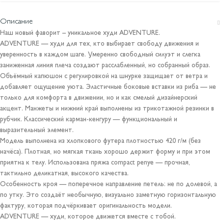
Описание
Наш новый фаворит – уникальное худи ADVENTURE.
ADVENTURE — худи для тех, кто выбирает свободу движения и
уверенность в каждом шаге. Умеренно свободный силуэт и слегка
заниженная линия плеча создают расслабленный, но собранный образ.
Объёмный капюшон с регулировкой на шнурке защищает от ветра и
добавляет ощущение уюта. Эластичные боковые вставки из риба — не
только для комфорта в движении, но и как смелый дизайнерский
акцент. Манжеты и нижний край выполнены из трикотажной резинки в
рубчик. Классический карман-кенгуру — функциональный и
выразительный элемент.
Модель выполнена из хлопкового футера плотностью 420 г/м (без
начёса). Плотная, но мягкая ткань хорошо держит форму и при этом
приятна к телу. Использована пряжа compact penye — прочная,
тактильно деликатная, высокого качества.
Особенность кроя — поперечное направление петель: не по долевой, а
по утку. Это создаёт необычную, визуально заметную горизонтальную
фактуру, которая подчёркивает оригинальность модели.
ADVENTURE — худи, которое движется вместе с тобой.