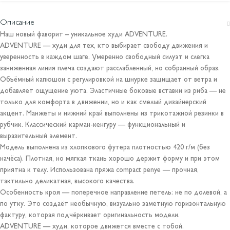
Описание
Наш новый фаворит – уникальное худи ADVENTURE.
ADVENTURE — худи для тех, кто выбирает свободу движения и
уверенность в каждом шаге. Умеренно свободный силуэт и слегка
заниженная линия плеча создают расслабленный, но собранный образ.
Объёмный капюшон с регулировкой на шнурке защищает от ветра и
добавляет ощущение уюта. Эластичные боковые вставки из риба — не
только для комфорта в движении, но и как смелый дизайнерский
акцент. Манжеты и нижний край выполнены из трикотажной резинки в
рубчик. Классический карман-кенгуру — функциональный и
выразительный элемент.
Модель выполнена из хлопкового футера плотностью 420 г/м (без
начёса). Плотная, но мягкая ткань хорошо держит форму и при этом
приятна к телу. Использована пряжа compact penye — прочная,
тактильно деликатная, высокого качества.
Особенность кроя — поперечное направление петель: не по долевой, а
по утку. Это создаёт необычную, визуально заметную горизонтальную
фактуру, которая подчёркивает оригинальность модели.
ADVENTURE — худи, которое движется вместе с тобой.