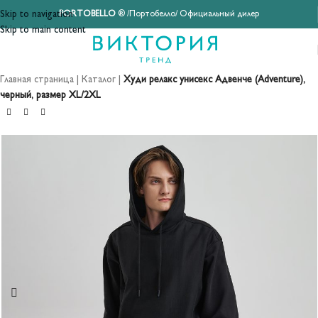
Skip to navigation
PORTOBELLO
® /Портобелло/ Официальный дилер
Skip to main content
Главная страница
|
Каталог
|
Худи релакс унисекс Адвенче (Adventure),
черный, размер XL/2XL