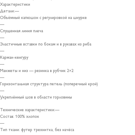
Характеристики
Детали:—
Объёмный капюшон с регулировкой на шнурке
—
Спущенная линия плеча
—
Эластичные вставки по бокам и в рукавах из риба
—
Карман-кенгуру
—
Манжеты и низ — резинка в рубчик 2×2
—
Горизонтальная структура петель (поперечный крой)
—
Укреплённый шов в области горловины
Технические характеристики:—
Состав: 100% хлопок
—
Тип ткани: футер трехнитка, без начёса