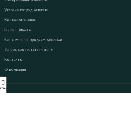
Обслуживание клиентов
Условия сотрудничества
Как сделать заказ
Цены и оплата
Без сомнения продаём дешевле
Запрос соответствия цены
Контакты
О компании
аталог
Условия и положения
Уведомление о конфиденциальности
Файлы cookie