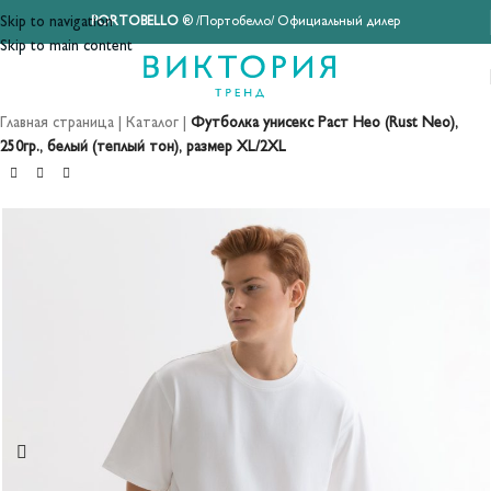
Skip to navigation
PORTOBELLO
® /Портобелло/ Официальный дилер
Skip to main content
Главная страница
|
Каталог
|
Футболка унисекс Раст Нео (Rust Neo),
250гр., белый (теплый тон), размер XL/2XL