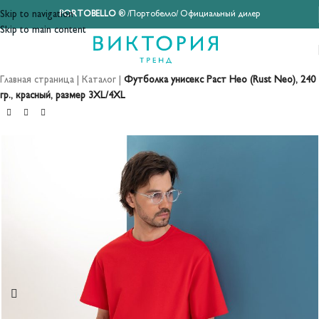
Skip to navigation
PORTOBELLO
® /Портобелло/ Официальный дилер
Skip to main content
Главная страница
|
Каталог
|
Футболка унисекс Раст Нео (Rust Neo), 240
гр., красный, размер 3XL/4XL