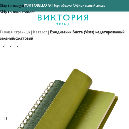
Skip to navigation
PORTOBELLO
® /Портобелло/ Официальный дилер
Skip to main content
Главная страница
|
Каталог
|
Ежедневник Виста (Vista) недатированный,
зеленый/салатовый