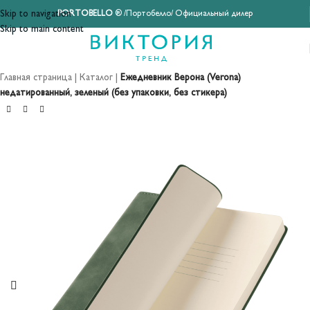
Skip to navigation
PORTOBELLO
® /Портобелло/ Официальный дилер
Skip to main content
Главная страница
|
Каталог
|
Ежедневник Верона (Verona)
недатированный, зеленый (без упаковки, без стикера)