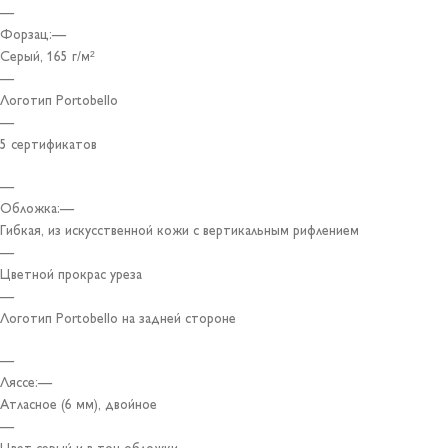
—
Форзац:—
Серый, 165 г/м²
—
Логотип Portobello
—
5 сертификатов
—
Обложка:—
Гибкая, из искусственной кожи с вертикальным рифлением
—
Цветной прокрас уреза
—
Логотип Portobello на задней стороне
—
Ляссе:—
Атласное (6 мм), двойное
—