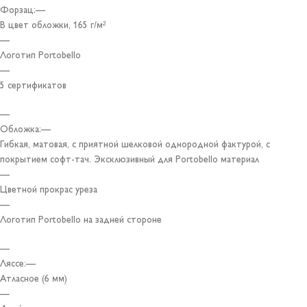
Форзац:—
В цвет обложки, 165 г/м²
—
Логотип Portobello
—
5 сертификатов
—
Обложка:—
Гибкая, матовая, с приятной шелковой однородной фактурой, с
покрытием софт-тач. Эксклюзивный для Portobello материал
—
Цветной прокрас уреза
—
Логотип Portobello на задней стороне
—
Ляссе:—
Атласное (6 мм)
—