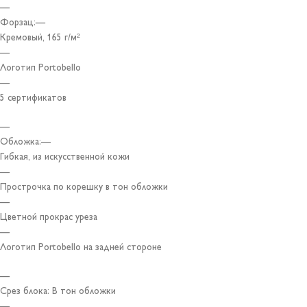
—
Форзац:—
Кремовый, 165 г/м²
—
Логотип Portobello
—
5 сертификатов
—
Обложка:—
Гибкая, из искусственной кожи
—
Прострочка по корешку в тон обложки
—
Цветной прокрас уреза
—
Логотип Portobello на задней стороне
—
Срез блока: В тон обложки
—