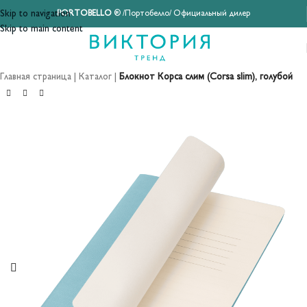
Skip to navigation
PORTOBELLO
® /Портобелло/ Официальный дилер
Skip to main content
Главная страница
|
Каталог
|
Блокнот Корса слим (Corsa slim), голубой