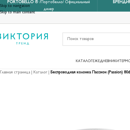
PORTOBELLO
® /Портобелло/ Официальный
БРЕНДИ
Skip to navigation
дилер
Skip to main content
КАТАЛОГ
ЕЖЕДНЕВНИКИ
ТЕРМ
Главная страница
|
Каталог
|
Беспроводная колонка Пассион (Passion) 80d