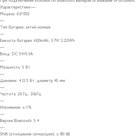
При подключении колонки по Bluetooth выбирайте название «Portobello P
Характеристики:—
Модель: 621002
—
Тип батареи: литий-ионная
—
Емкость батареи: 600mAh, 3.7V/ 2.22Wh
—
Вход: DC 5V/0.3A
—
Мощность: 5 Вт
—
Динамик: 4 Ω 5 Вт, диаметр 45 мм
—
Частота: 20 Гц- 20кГц
—
Искажение: ≤ 1%
—
Версия Bluetooth: 5.4
—
SNR (отношение сигнал/шум): ≥ 80 dB