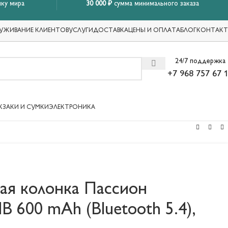
ку мира
30 000 ₽
сумма минимального заказа
УЖИВАНИЕ КЛИЕНТОВ
УСЛУГИ
ДОСТАВКА
ЦЕНЫ И ОПЛАТА
БЛОГ
КОНТАК
24/7 поддержка
+7 968 757 67 
КЗАКИ И СУМКИ
ЭЛЕКТРОНИКА
ая колонка Пассион
dB 600 mAh (Bluetooth 5.4),