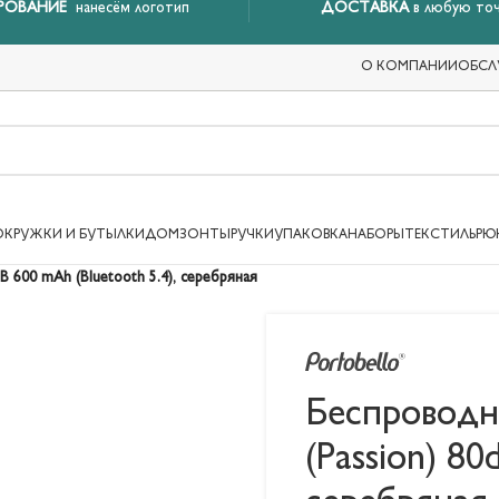
РОВАНИЕ
нанесём логотип
ДОСТАВКА
в любую точ
О КОМПАНИИ
ОБСЛ
ОКРУЖКИ И БУТЫЛКИ
ДОМ
ЗОНТЫ
РУЧКИ
УПАКОВКА
НАБОРЫ
ТЕКСТИЛЬ
РЮ
B 600 mAh (Bluetooth 5.4), серебряная
Беспроводн
(Passion) 80