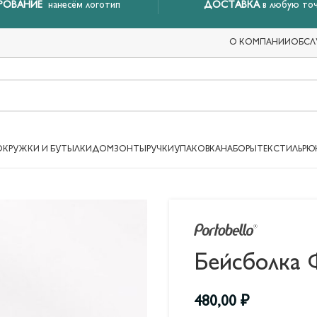
РОВАНИЕ
нанесём логотип
ДОСТАВКА
в любую точ
О КОМПАНИИ
ОБСЛ
ОКРУЖКИ И БУТЫЛКИ
ДОМ
ЗОНТЫ
РУЧКИ
УПАКОВКА
НАБОРЫ
ТЕКСТИЛЬ
РЮ
Бейсболка Ф
480,00
₽