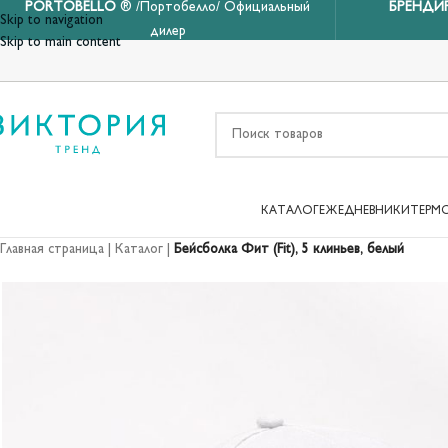
PORTOBELLO
® /Портобелло/ Официальный
БРЕНДИ
Skip to navigation
дилер
Skip to main content
КАТАЛОГ
ЕЖЕДНЕВНИКИ
ТЕРМ
Главная страница
|
Каталог
|
Бейсболка Фит (Fit), 5 клиньев, белый