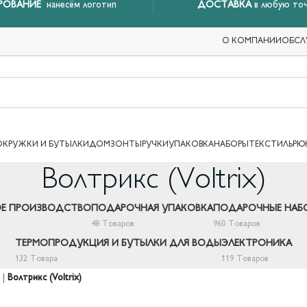
РОВАНИЕ
нанесём логотип
ДОСТАВКА
в любую точ
О КОМПАНИИ
ОБСЛ
ОКРУЖКИ И БУТЫЛКИ
ДОМ
ЗОНТЫ
РУЧКИ
УПАКОВКА
НАБОРЫ
ТЕКСТИЛЬ
РЮ
Волтрикс (Voltrix)
Е ПРОИЗВОДСТВО
ПОДАРОЧНАЯ УПАКОВКА
ПОДАРОЧНЫЕ НАБ
48 Товаров
960 Товаров
ТЕРМОПРОДУКЦИЯ И БУТЫЛКИ ДЛЯ ВОДЫ
ЭЛЕКТРОНИКА
132 Товара
119 Товаров
|
Волтрикс (Voltrix)