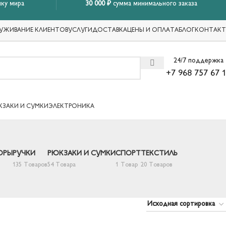
ку мира
30 000 ₽
сумма минимального заказа
УЖИВАНИЕ КЛИЕНТОВ
УСЛУГИ
ДОСТАВКА
ЦЕНЫ И ОПЛАТА
БЛОГ
КОНТАК
24/7 поддержка
+7 968 757 67 
КЗАКИ И СУМКИ
ЭЛЕКТРОНИКА
ОРЫ
РУЧКИ
РЮКЗАКИ И СУМКИ
СПОРТ
ТЕКСТИЛЬ
135 Товаров
54 Товара
1 Товар
20 Товаров