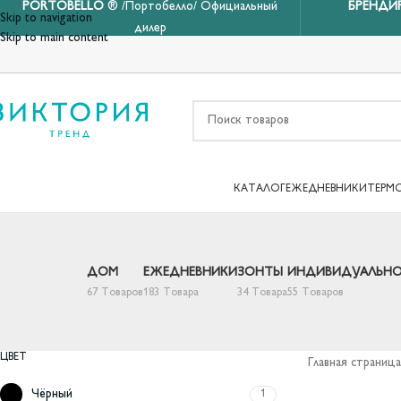
PORTOBELLO
® /Портобелло/ Официальный
БРЕНДИ
Skip to navigation
дилер
Skip to main content
КАТАЛОГ
ЕЖЕДНЕВНИКИ
ТЕРМ
ДОМ
ЕЖЕДНЕВНИКИ
ЗОНТЫ
ИНДИВИДУАЛЬНО
67 Товаров
183 Товара
34 Товара
55 Товаров
ЦВЕТ
Главная страница
Чёрный
1