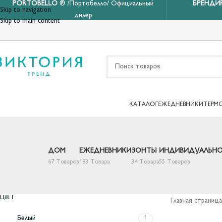
PORTOBELLO
® /Портобелло/ Официальный
БРЕНДИ
Skip to navigation
дилер
Skip to main content
КАТАЛОГ
ЕЖЕДНЕВНИКИ
ТЕРМ
ДОМ
ЕЖЕДНЕВНИКИ
ЗОНТЫ
ИНДИВИДУАЛЬНО
67 Товаров
183 Товара
34 Товара
55 Товаров
ЦВЕТ
Главная страница
Белый
1