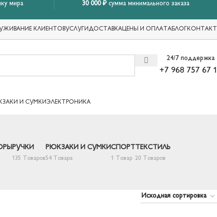
ку мира
30 000 ₽
сумма минимального заказа
УЖИВАНИЕ КЛИЕНТОВ
УСЛУГИ
ДОСТАВКА
ЦЕНЫ И ОПЛАТА
БЛОГ
КОНТАК
24/7 поддержка
+7 968 757 67 
КЗАКИ И СУМКИ
ЭЛЕКТРОНИКА
ОРЫ
РУЧКИ
РЮКЗАКИ И СУМКИ
СПОРТ
ТЕКСТИЛЬ
135 Товаров
54 Товара
1 Товар
20 Товаров