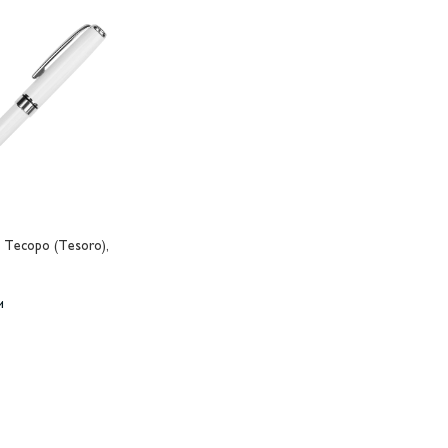
 Тесоро (Tesoro),
и