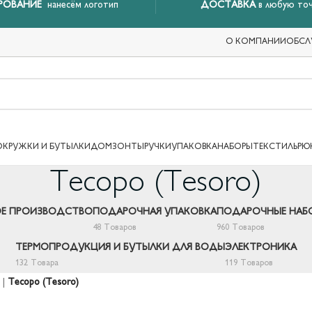
РОВАНИЕ
нанесём логотип
ДОСТАВКА
в любую точ
О КОМПАНИИ
ОБСЛ
ОКРУЖКИ И БУТЫЛКИ
ДОМ
ЗОНТЫ
РУЧКИ
УПАКОВКА
НАБОРЫ
ТЕКСТИЛЬ
РЮ
Тесоро (Tesoro)
Е ПРОИЗВОДСТВО
ПОДАРОЧНАЯ УПАКОВКА
ПОДАРОЧНЫЕ НАБ
48 Товаров
960 Товаров
ТЕРМОПРОДУКЦИЯ И БУТЫЛКИ ДЛЯ ВОДЫ
ЭЛЕКТРОНИКА
132 Товара
119 Товаров
|
Тесоро (Tesoro)