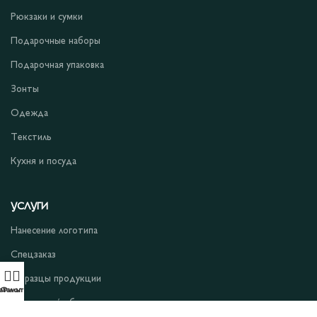
Рюкзаки и сумки
Подарочные наборы
Подарочная упаковка
Зонты
Одежда
Текстиль
Кухня и посуда
УСЛУГИ
Нанесение логотипа
Спецзаказ
Образцы продукции
аталог
Фильтры
Сигнальный образец