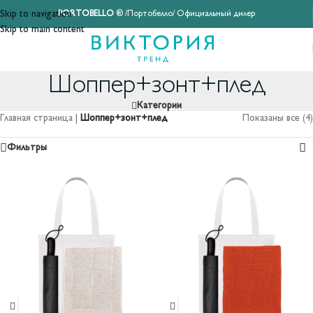
Skip to navigation
PORTOBELLO
® /Портобелло/ Официальный дилер
Skip to main content
Шоппер+зонт+плед
Категории
Главная страница
|
Шоппер+зонт+плед
Показаны все (4)
Фильтры