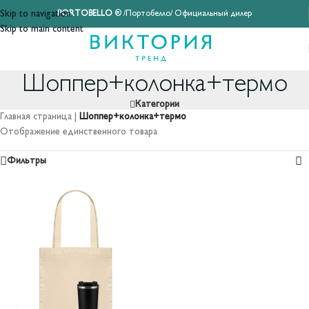
Skip to navigation
PORTOBELLO
® /Портобелло/ Официальный дилер
Skip to main content
Шоппер+колонка+термо
Категории
Главная страница
|
Шоппер+колонка+термо
Отображение единственного товара
Фильтры