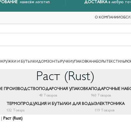
РОВАНИЕ
нанесём логотип
ДОСТАВКА
в любую точ
О КОМПАНИИ
ОБСЛ
ОКРУЖКИ И БУТЫЛКИ
ДОМ
ЗОНТЫ
РУЧКИ
УПАКОВКА
НАБОРЫ
ТЕКСТИЛЬ
РЮ
Раст (Rust)
Е ПРОИЗВОДСТВО
ПОДАРОЧНАЯ УПАКОВКА
ПОДАРОЧНЫЕ НАБ
48 Товаров
960 Товаров
ТЕРМОПРОДУКЦИЯ И БУТЫЛКИ ДЛЯ ВОДЫ
ЭЛЕКТРОНИКА
132 Товара
119 Товаров
|
Раст (Rust)