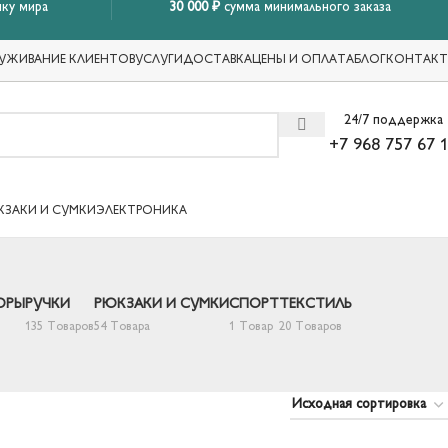
ку мира
30 000 ₽
сумма минимального заказа
УЖИВАНИЕ КЛИЕНТОВ
УСЛУГИ
ДОСТАВКА
ЦЕНЫ И ОПЛАТА
БЛОГ
КОНТАК
24/7 поддержка
+7 968 757 67 
КЗАКИ И СУМКИ
ЭЛЕКТРОНИКА
ОРЫ
РУЧКИ
РЮКЗАКИ И СУМКИ
СПОРТ
ТЕКСТИЛЬ
135 Товаров
54 Товара
1 Товар
20 Товаров