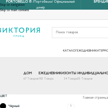
PORTOBELLO
® /Портобелло/ Официальный
БРЕНДИ
Skip to navigation
дилер
Skip to main content
КАТАЛОГ
ЕЖЕДНЕВНИКИ
ТЕРМ
ДОМ
ЕЖЕДНЕВНИКИ
ЗОНТЫ
ИНДИВИДУАЛЬНО
67 Товаров
183 Товара
34 Товара
55 Товаров
ЦВЕТ
Главная страница
Чёрный
1