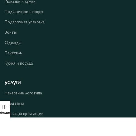
Рюкзаки и сумки
Подарочные наборы
Подарочная упаковка
Зонты
Одежда
Текстиль
Кухня и посуда
УСЛУГИ
Нанесение логотипа
Спецзаказ
аталог
Фильтры
Образцы продукции
Сигнальный образец
Подарочные сертификаты