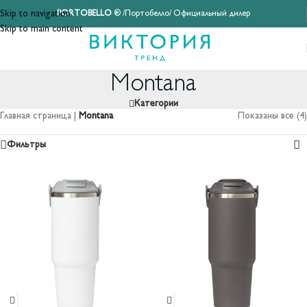
Skip to navigation
PORTOBELLO
® /Портобелло/ Официальный дилер
Skip to main content
Montana
Категории
Главная страница
|
Montana
Показаны все (4)
Фильтры