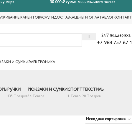
ку мира
30 000 ₽
сумма минимального заказа
УЖИВАНИЕ КЛИЕНТОВ
УСЛУГИ
ДОСТАВКА
ЦЕНЫ И ОПЛАТА
БЛОГ
КОНТАК
24/7 поддержка
+7 968 757 67 
КЗАКИ И СУМКИ
ЭЛЕКТРОНИКА
ОРЫ
РУЧКИ
РЮКЗАКИ И СУМКИ
СПОРТ
ТЕКСТИЛЬ
135 Товаров
54 Товара
1 Товар
20 Товаров