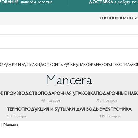
РОВАНИЕ
нанесём логотип
ДОСТАВКА
в любую точ
О КОМПАНИИ
ОБСЛ
ОКРУЖКИ И БУТЫЛКИ
ДОМ
ЗОНТЫ
РУЧКИ
УПАКОВКА
НАБОРЫ
ТЕКСТИЛЬ
РЮ
Mancera
Е ПРОИЗВОДСТВО
ПОДАРОЧНАЯ УПАКОВКА
ПОДАРОЧНЫЕ НАБ
48 Товаров
960 Товаров
ТЕРМОПРОДУКЦИЯ И БУТЫЛКИ ДЛЯ ВОДЫ
ЭЛЕКТРОНИКА
132 Товара
119 Товаров
|
Mancera