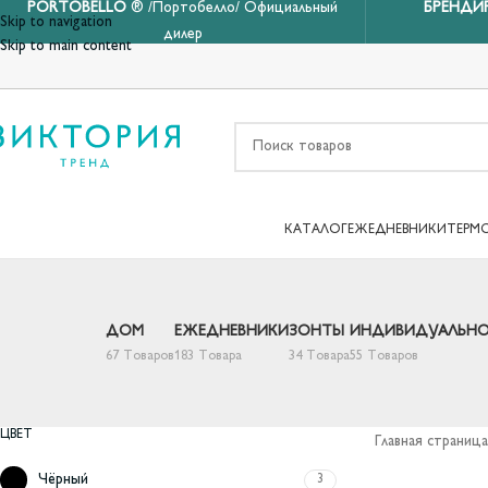
PORTOBELLO
® /Портобелло/ Официальный
БРЕНДИ
Skip to navigation
дилер
Skip to main content
КАТАЛОГ
ЕЖЕДНЕВНИКИ
ТЕРМ
ДОМ
ЕЖЕДНЕВНИКИ
ЗОНТЫ
ИНДИВИДУАЛЬНО
67 Товаров
183 Товара
34 Товара
55 Товаров
ЦВЕТ
Главная страница
Чёрный
3