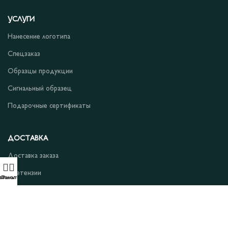
УСЛУГИ
Нанесение логотипа
Спецзаказ
Образцы продукции
Сигнальный образец
Подарочные сертификаты
ДОСТАВКА
Доставка заказа
Претензии
аталог
Фильтры
Возврат и обмен
ПОДДЕРЖКА