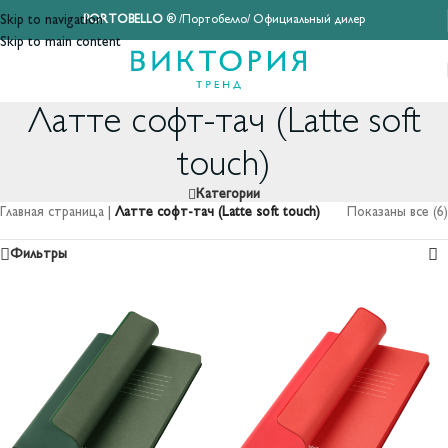
Skip to navigation
PORTOBELLO
® /Портобелло/ Официальный дилер
Skip to main content
Латте софт-тач (Latte soft
touch)
Категории
Главная страница
|
Латте софт-тач (Latte soft touch)
Показаны все (6)
Фильтры