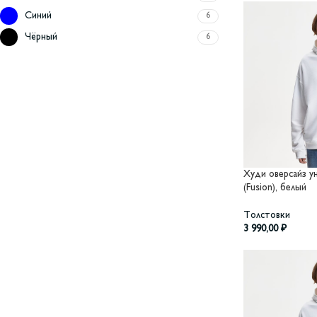
Синий
6
Чёрный
6
Худи оверсайз 
(Fusion), белый
Толстовки
3 990,00
₽