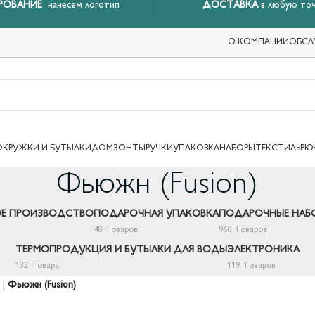
РОВАНИЕ
нанесём логотип
ДОСТАВКА
в любую точ
О КОМПАНИИ
ОБСЛ
ОКРУЖКИ И БУТЫЛКИ
ДОМ
ЗОНТЫ
РУЧКИ
УПАКОВКА
НАБОРЫ
ТЕКСТИЛЬ
РЮ
Фьюжн (Fusion)
Е ПРОИЗВОДСТВО
ПОДАРОЧНАЯ УПАКОВКА
ПОДАРОЧНЫЕ НАБ
48 Товаров
960 Товаров
ТЕРМОПРОДУКЦИЯ И БУТЫЛКИ ДЛЯ ВОДЫ
ЭЛЕКТРОНИКА
132 Товара
119 Товаров
|
Фьюжн (Fusion)