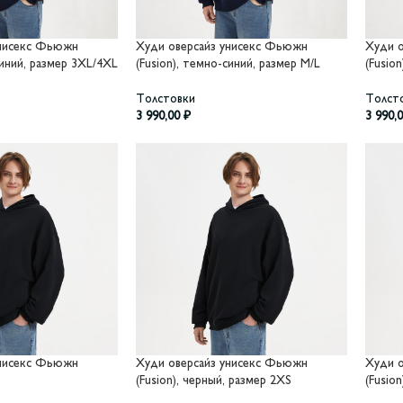
унисекс Фьюжн
Худи оверсайз унисекс Фьюжн
Худи 
синий, размер 3XL/4XL
(Fusion), темно-синий, размер M/L
(Fusio
Толстовки
Толст
3 990,00
₽
3 990,
унисекс Фьюжн
Худи оверсайз унисекс Фьюжн
Худи 
(Fusion), черный, размер 2XS
(Fusio