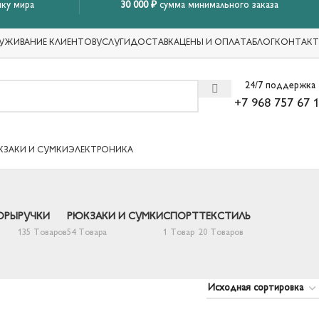
ку мира
30 000 ₽
сумма минимального заказа
УЖИВАНИЕ КЛИЕНТОВ
УСЛУГИ
ДОСТАВКА
ЦЕНЫ И ОПЛАТА
БЛОГ
КОНТАК
24/7 поддержка
+7 968 757 67 
КЗАКИ И СУМКИ
ЭЛЕКТРОНИКА
ОРЫ
РУЧКИ
РЮКЗАКИ И СУМКИ
СПОРТ
ТЕКСТИЛЬ
135 Товаров
54 Товара
1 Товар
20 Товаров