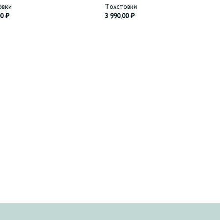
овки
Толстовки
00
₽
3 990,00
₽