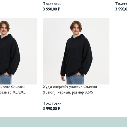
Толстовки
Толст
3 990,00
₽
3 990,
унисекс Фьюжн
Худи оверсайз унисекс Фьюжн
, размер XL/2XL
(Fusion), черный, размер XS/S
Толстовки
3 990,00
₽