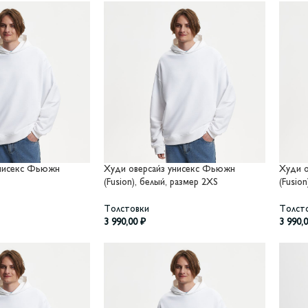
унисекс Фьюжн
Худи оверсайз унисекс Фьюжн
Худи 
(Fusion), белый, размер 2XS
(Fusio
Толстовки
Толст
3 990,00
₽
3 990,