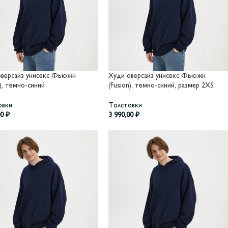
оверсайз унисекс Фьюжн
Худи оверсайз унисекс Фьюжн
n), темно-синий
(Fusion), темно-синий, размер 2XS
овки
Толстовки
00
₽
3 990,00
₽