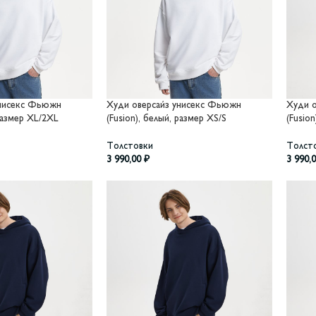
унисекс Фьюжн
Худи оверсайз унисекс Фьюжн
Худи 
 размер XL/2XL
(Fusion), белый, размер XS/S
(Fusio
Толстовки
Толст
3 990,00
₽
3 990,