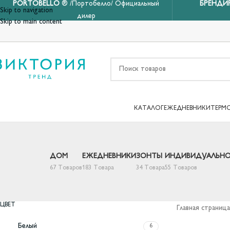
PORTOBELLO
® /Портобелло/ Официальный
БРЕНДИ
Skip to navigation
дилер
Skip to main content
КАТАЛОГ
ЕЖЕДНЕВНИКИ
ТЕРМ
ДОМ
ЕЖЕДНЕВНИКИ
ЗОНТЫ
ИНДИВИДУАЛЬНО
67 Товаров
183 Товара
34 Товара
55 Товаров
ЦВЕТ
Главная страница
Белый
6