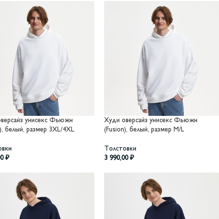
оверсайз унисекс Фьюжн
Худи оверсайз унисекс Фьюжн
n), белый, размер 3XL/4XL
(Fusion), белый, размер M/L
овки
Толстовки
00
₽
3 990,00
₽